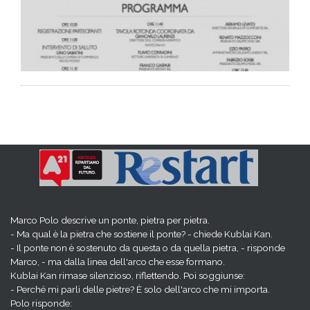
Marco Polo descrive un ponte, pietra per pietra.
- Ma qual è la pietra che sostiene il ponte? - chiede Kublai Kan.
- Il ponte non è sostenuto da questa o da quella pietra, - risponde
Marco, - ma dalla linea dell'arco che esse formano.
Kublai Kan rimase silenzioso, riflettendo. Poi soggiunse:
- Perché mi parli delle pietre? È solo dell'arco che mi importa.
Polo risponde: