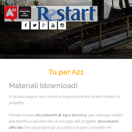
Tu per A21
Materiali (download)
In questa pagina sono messi a disposizione documenti relativi al
progetto.
Potrete trovare
documenti di tipo tecnico
, per esempio relativi
alla bonifica e ad altre fasi di sviluppo del progetto;
documenti
ufficiali
che riguardano gli accordi tra le parti coinvolte nel